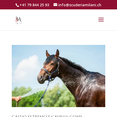
+41 79 844 25 93
info@scuderiamilani.ch
Caldo estremo e cavalli: come