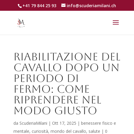
+41 79 844 25 93
info@scuderiamilani.ch
Riabilitazione del
cavallo dopo un
periodo di
fermo: come
riprendere nel
modo giusto
da
ScuderiaMilani
|
Ott 17, 2025
|
benessere fisico e
mentale
,
curiosità
,
mondo del cavallo
,
salute
|
0