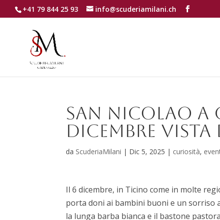
+41 79 844 25 93
info@scuderiamilani.ch
San Nicolao a c
dicembre vista
da
ScuderiaMilani
|
Dic 5, 2025
|
curiosità
,
event
Il 6 dicembre, in Ticino come in molte reg
porta doni ai bambini buoni e un sorriso a
la lunga barba bianca e il bastone pastor